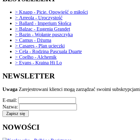
>
Knapp - Picie. Opowieść o miłości
>
Arreola - Uroczystość
>
Ballard - Imperium Słońca
>
Balzac - Eugenia Grandet
>
Bazin - Wołanie puszczyka
>
Camus - Dżuma
>
Casares - Plan ucieczki
>
Cela - Rodzina Pascuala Duarte
>
Coelho - Alchemik
>
Evans - Kraina Hi Lo
NEWSLETTER
Uwaga
Zarejestrowani klienci mogą zarządzać swoimi subskrypcjami
E-mail:
Nazwa:
NOWOŚCI