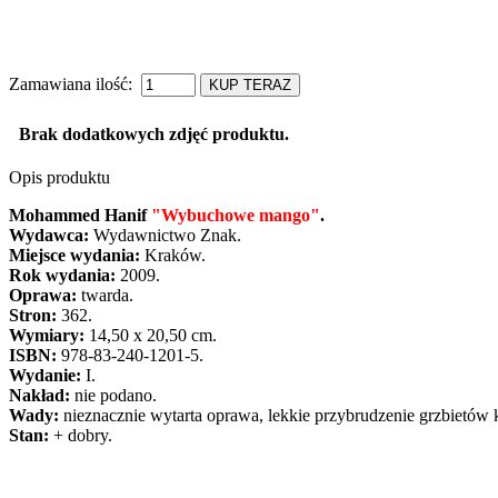
Zamawiana ilość:
KUP TERAZ
Brak dodatkowych zdjęć produktu.
Opis produktu
Mohammed Hanif
"Wybuchowe mango"
.
Wydawca:
Wydawnictwo Znak.
Miejsce wydania:
Kraków.
Rok wydania:
2009.
Oprawa:
twarda.
Stron:
362.
Wymiary:
14,50 x 20,50 cm.
ISBN:
978-83-240-1201-5.
Wydanie:
I.
Nakład:
nie podano.
Wady:
nieznacznie wytarta oprawa, lekkie przybrudzenie grzbietów k
Stan:
+ dobry.