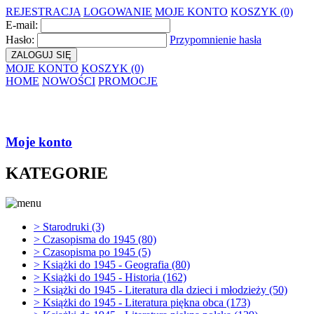
REJESTRACJA
LOGOWANIE
MOJE KONTO
KOSZYK (0)
E-mail:
Hasło:
Przypomnienie hasła
ZALOGUJ SIĘ
MOJE KONTO
KOSZYK (0)
HOME
NOWOŚCI
PROMOCJE
Antykwariat
Internetowy Conroy zaprasz
Moje konto
KATEGORIE
>
Starodruki (3)
>
Czasopisma do 1945 (80)
>
Czasopisma po 1945 (5)
>
Książki do 1945 - Geografia (80)
>
Książki do 1945 - Historia (162)
>
Książki do 1945 - Literatura dla dzieci i młodzieży (50)
>
Książki do 1945 - Literatura piękna obca (173)