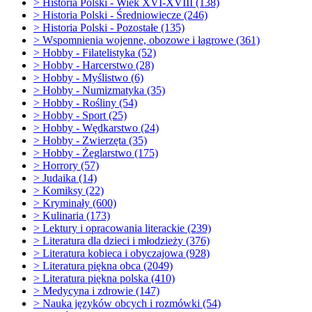
>
Historia Polski - Wiek XVI-XVIII (138)
>
Historia Polski - Średniowiecze (246)
>
Historia Polski - Pozostałe (135)
>
Wspomnienia wojenne, obozowe i łagrowe (361)
>
Hobby - Filatelistyka (52)
>
Hobby - Harcerstwo (28)
>
Hobby - Myślistwo (6)
>
Hobby - Numizmatyka (35)
>
Hobby - Rośliny (54)
>
Hobby - Sport (25)
>
Hobby - Wędkarstwo (24)
>
Hobby - Zwierzęta (35)
>
Hobby - Żeglarstwo (175)
>
Horrory (57)
>
Judaika (14)
>
Komiksy (22)
>
Kryminały (600)
>
Kulinaria (173)
>
Lektury i opracowania literackie (239)
>
Literatura dla dzieci i młodzieży (376)
>
Literatura kobieca i obyczajowa (928)
>
Literatura piękna obca
(2049)
>
Literatura piękna polska (410)
>
Medycyna i zdrowie (147)
>
Nauka języków obcych i rozmówki (54)