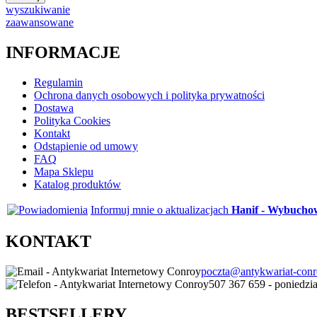
wyszukiwanie
zaawansowane
INFORMACJE
Regulamin
Ochrona danych osobowych i polityka prywatności
Dostawa
Polityka Cookies
Kontakt
Odstąpienie od umowy
FAQ
Mapa Sklepu
Katalog produktów
Informuj mnie o aktualizacjach
Hanif - Wybucho
KONTAKT
poczta@antykwariat-conr
507 367 659 - poniedzia
BESTSELLERY