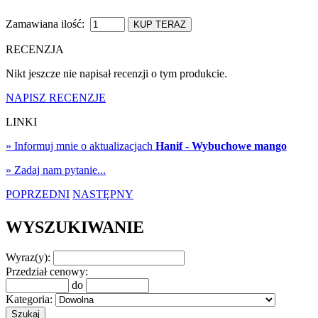
Zamawiana ilość:
KUP TERAZ
RECENZJA
Nikt jeszcze nie napisał recenzji o tym produkcie.
NAPISZ RECENZJE
LINKI
» Informuj mnie o aktualizacjach
Hanif - Wybuchowe mango
» Zadaj nam pytanie...
POPRZEDNI
NASTĘPNY
WYSZUKIWANIE
Wyraz(y):
Przedział cenowy:
do
Kategoria: