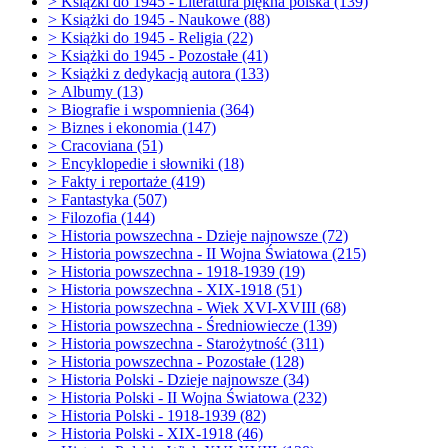
>
Książki do 1945 - Literatura piękna polska (139)
>
Książki do 1945 - Naukowe (88)
>
Książki do 1945 - Religia (22)
>
Książki do 1945 - Pozostałe (41)
>
Książki z dedykacją autora (133)
>
Albumy (13)
>
Biografie i wspomnienia (364)
>
Biznes i ekonomia (147)
>
Cracoviana (51)
>
Encyklopedie i słowniki (18)
>
Fakty i reportaże (419)
>
Fantastyka (507)
>
Filozofia (144)
>
Historia powszechna - Dzieje najnowsze (72)
>
Historia powszechna - II Wojna Światowa (215)
>
Historia powszechna - 1918-1939 (19)
>
Historia powszechna - XIX-1918 (51)
>
Historia powszechna - Wiek XVI-XVIII (68)
>
Historia powszechna - Średniowiecze (139)
>
Historia powszechna - Starożytność (311)
>
Historia powszechna - Pozostałe (128)
>
Historia Polski - Dzieje najnowsze (34)
>
Historia Polski - II Wojna Światowa (232)
>
Historia Polski - 1918-1939 (82)
>
Historia Polski - XIX-1918 (46)