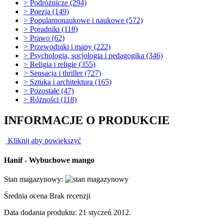
>
Podróżnicze (294)
>
Poezja (149)
>
Popularnonaukowe i naukowe (572)
>
Poradniki (118)
>
Prawo (62)
>
Przewodniki i mapy (222)
>
Psychologia, socjologia i pedagogika (346)
>
Religia i religie (355)
>
Sensacja i thriller (727)
>
Sztuka i architektura (165)
>
Pozostałe (47)
>
Różności (118)
INFORMACJE O PRODUKCIE
Kliknij aby powiększyć
Hanif - Wybuchowe mango
Stan magazynowy:
Średnia ocena
Brak recenzji
Data dodania produktu: 21 styczeń 2012.