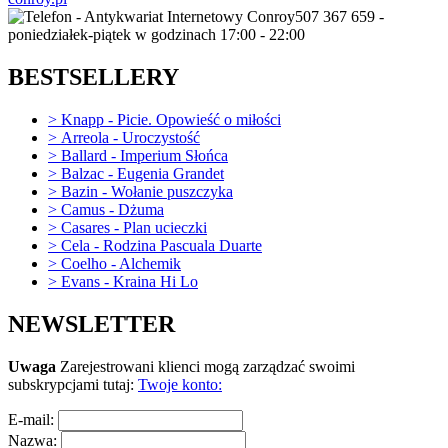
507 367 659 -
poniedziałek-piątek w godzinach 17:00 - 22:00
BESTSELLERY
>
Knapp - Picie. Opowieść o miłości
>
Arreola - Uroczystość
>
Ballard - Imperium Słońca
>
Balzac - Eugenia Grandet
>
Bazin - Wołanie puszczyka
>
Camus - Dżuma
>
Casares - Plan ucieczki
>
Cela - Rodzina Pascuala Duarte
>
Coelho - Alchemik
>
Evans - Kraina Hi Lo
NEWSLETTER
Uwaga
Zarejestrowani klienci mogą zarządzać swoimi
subskrypcjami tutaj:
Twoje konto:
E-mail:
Nazwa: