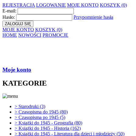
REJESTRACJA
LOGOWANIE
MOJE KONTO
KOSZYK (0)
E-mail:
Hasło:
Przypomnienie hasła
ZALOGUJ SIĘ
MOJE KONTO
KOSZYK (0)
HOME
NOWOŚCI
PROMOCJE
Antykwariat
Internetowy Conroy
zaprasza
Moje konto
KATEGORIE
>
Starodruki (3)
>
Czasopisma do 1945 (80)
>
Czasopisma po 1945 (5)
>
Książki do 1945 - Geografia (80)
>
Książki do 1945 - Historia (162)
>
Książki do 1945 - Literatura dla dzieci i młodzieży (50)