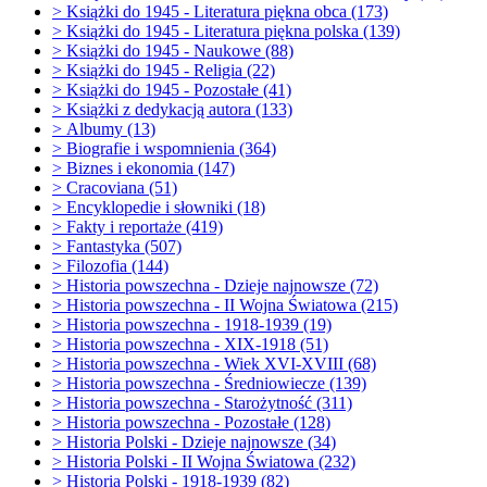
>
Książki do 1945 - Literatura piękna obca (173)
>
Książki do 1945 - Literatura piękna polska (139)
>
Książki do 1945 - Naukowe (88)
>
Książki do 1945 - Religia (22)
>
Książki do 1945 - Pozostałe (41)
>
Książki z dedykacją autora (133)
>
Albumy (13)
>
Biografie i wspomnienia (364)
>
Biznes i ekonomia (147)
>
Cracoviana (51)
>
Encyklopedie i słowniki (18)
>
Fakty i reportaże (419)
>
Fantastyka (507)
>
Filozofia (144)
>
Historia powszechna - Dzieje najnowsze (72)
>
Historia powszechna - II Wojna Światowa (215)
>
Historia powszechna - 1918-1939 (19)
>
Historia powszechna - XIX-1918 (51)
>
Historia powszechna - Wiek XVI-XVIII (68)
>
Historia powszechna - Średniowiecze (139)
>
Historia powszechna - Starożytność (311)
>
Historia powszechna - Pozostałe (128)
>
Historia Polski - Dzieje najnowsze (34)
>
Historia Polski - II Wojna Światowa (232)
>
Historia Polski - 1918-1939 (82)