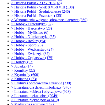
>
Historia Polski - XIX-1918 (46)
>
Historia Polski - Wiek XVI-XVIII (138)
>
Historia Polski - Średniowiecze (246)
>
Historia Polski - Pozostałe (135)
>
Wspomnienia wojenne, obozowe i łagrowe (360)
>
Hobby - Filatelistyka (52)
>
Hobby - Harcerstwo (28)
>
Hobby - Myślistwo (6)
>
Hobby - Numizmatyka (35)
>
Hobby - Rośliny (54)
>
Hobby - Sport (25)
>
Hobby - Wędkarstwo (24)
>
Hobby - Zwierzęta (35)
>
Hobby - Żeglarstwo (175)
>
Horrory (57)
>
Judaika (14)
>
Komiksy (22)
>
Kryminały (600)
>
Kulinaria (173)
>
Lektury i opracowania literackie (239)
>
Literatura dla dzieci i młodzieży (376)
>
Literatura kobieca i obyczajowa (928)
>
Literatura piękna obca
(2049)
>
Literatura piękna polska (410)
>
Medycyna i zdrowie (147)