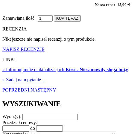
Nasza cena:
15,00 zł
Zamawiana ilość:
KUP TERAZ
RECENZJA
Nikt jeszcze nie napisał recenzji o tym produkcie.
NAPISZ RECENZJE
LINKI
» Informuj mnie o aktualizacjach
Kirst - Niesamowity sługa boży
» Zadaj nam pytanie...
POPRZEDNI
NASTĘPNY
WYSZUKIWANIE
Wyraz(y):
Przedział cenowy:
do