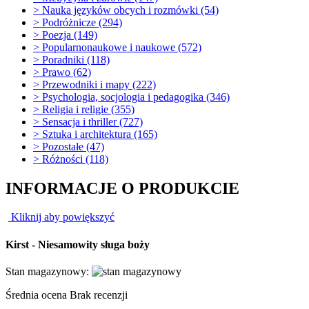
>
Nauka języków obcych i rozmówki (54)
>
Podróżnicze (294)
>
Poezja (149)
>
Popularnonaukowe i naukowe (572)
>
Poradniki (118)
>
Prawo (62)
>
Przewodniki i mapy (222)
>
Psychologia, socjologia i pedagogika (346)
>
Religia i religie (355)
>
Sensacja i thriller (727)
>
Sztuka i architektura (165)
>
Pozostałe (47)
>
Różności (118)
INFORMACJE O PRODUKCIE
Kliknij aby powiększyć
Kirst - Niesamowity sługa boży
Stan magazynowy:
Średnia ocena
Brak recenzji