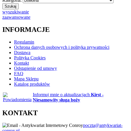
Kategoria:
wyszukiwanie
zaawansowane
INFORMACJE
Regulamin
Ochrona danych osobowych i polityka prywatności
Dostawa
Polityka Cookies
Kontakt
Odstąpienie od umowy
FAQ
Mapa Sklepu
Katalog produktów
Informuj mnie o aktualizacjach
Kirst -
Niesamowity sługa boży
KONTAKT
poczta@antykwariat-
conroy.pl