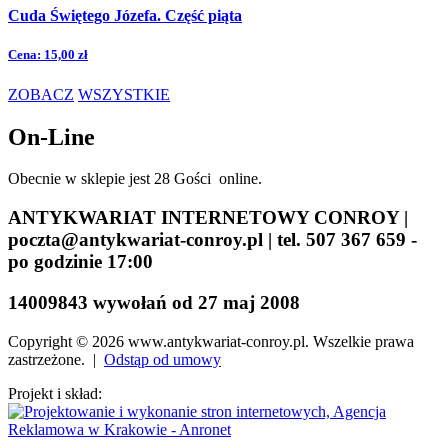
Cuda Świętego Józefa. Część piąta
Cena:
15,00 zł
ZOBACZ
WSZYSTKIE
On-Line
Obecnie w sklepie jest 28 Gości online.
ANTYKWARIAT INTERNETOWY CONROY |
poczta@antykwariat-conroy.pl | tel. 507 367 659 -
po godzinie 17:00
14009843 wywołań od 27 maj 2008
Copyright © 2026 www.antykwariat-conroy.pl. Wszelkie prawa
zastrzeżone. |
Odstąp od umowy
Projekt i skład: